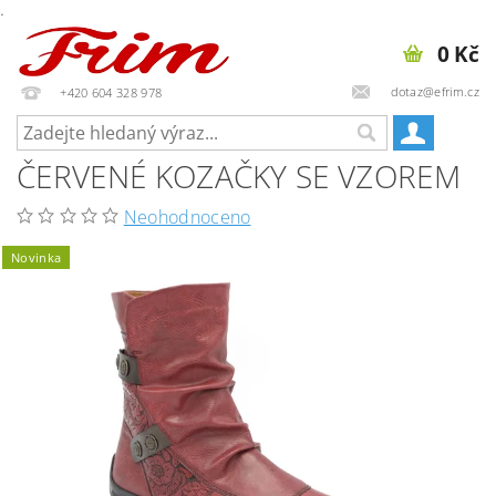
.
0 Kč
dotaz@efrim.cz
+420 604 328 978
ČERVENÉ KOZAČKY SE VZOREM
Neohodnoceno
Novinka