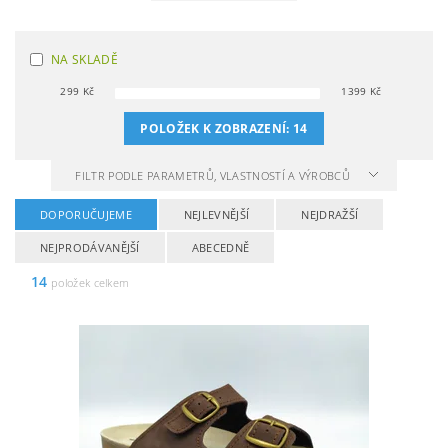
NA SKLADĚ
299
Kč
1399
Kč
POLOŽEK K ZOBRAZENÍ:
14
FILTR PODLE PARAMETRŮ, VLASTNOSTÍ A VÝROBCŮ
DOPORUČUJEME
NEJLEVNĚJŠÍ
NEJDRAŽŠÍ
NEJPRODÁVANĚJŠÍ
ABECEDNĚ
14
položek celkem