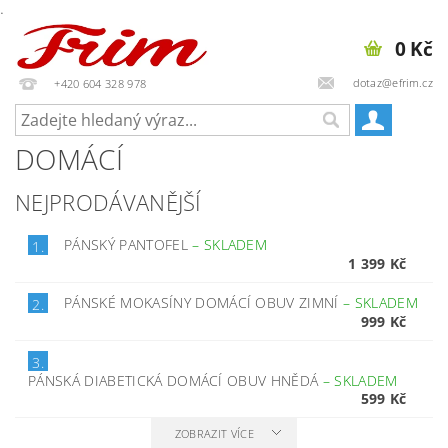
.
0 Kč
dotaz@efrim.cz
+420 604 328 978
DOMÁCÍ
NEJPRODÁVANĚJŠÍ
PÁNSKÝ PANTOFEL
–
SKLADEM
1.
1 399 Kč
PÁNSKÉ MOKASÍNY DOMÁCÍ OBUV ZIMNÍ
–
SKLADEM
2.
999 Kč
3.
PÁNSKÁ DIABETICKÁ DOMÁCÍ OBUV HNĚDÁ
–
SKLADEM
599 Kč
ZOBRAZIT VÍCE