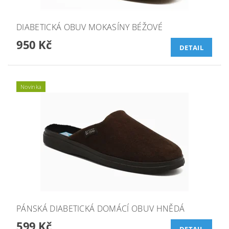
DIABETICKÁ OBUV MOKASÍNY BÉŽOVÉ
950 Kč
DETAIL
Novinka
PÁNSKÁ DIABETICKÁ DOMÁCÍ OBUV HNĚDÁ
599 Kč
DETAIL