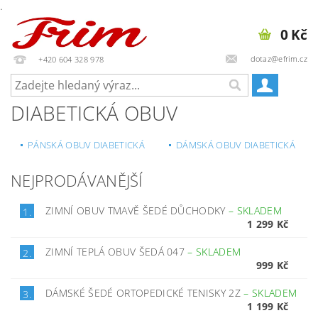
.
0 Kč
dotaz@efrim.cz
+420 604 328 978
DIABETICKÁ OBUV
PÁNSKÁ OBUV DIABETICKÁ
DÁMSKÁ OBUV DIABETICKÁ
NEJPRODÁVANĚJŠÍ
ZIMNÍ OBUV TMAVĚ ŠEDÉ DŮCHODKY
–
SKLADEM
1.
1 299 Kč
ZIMNÍ TEPLÁ OBUV ŠEDÁ 047
–
SKLADEM
2.
999 Kč
DÁMSKÉ ŠEDÉ ORTOPEDICKÉ TENISKY 2Z
–
SKLADEM
3.
1 199 Kč