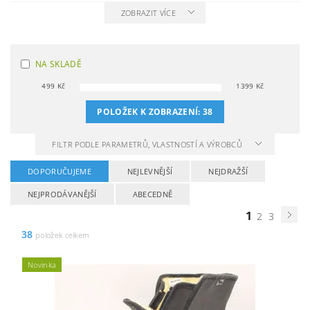
ZOBRAZIT VÍCE
NA SKLADĚ
499
Kč
1399
Kč
POLOŽEK K ZOBRAZENÍ:
38
FILTR PODLE PARAMETRŮ, VLASTNOSTÍ A VÝROBCŮ
DOPORUČUJEME
NEJLEVNĚJŠÍ
NEJDRAŽŠÍ
NEJPRODÁVANĚJŠÍ
ABECEDNĚ
1
2
3
38
položek celkem
Novinka