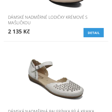
DÁMSKÉ NADMĚRNÉ LODIČKY KRÉMOVÉ S
MAŠLIČKOU
2 135 Kč
DETAIL
DÁMSKÁ NADMĚRNÁ BALERÍNKA BÍLÁ KRAJKA