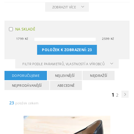
ZOBRAZIT VÍCE
NA SKLADĚ
1799
Kč
2599
Kč
POLOŽEK K ZOBRAZENÍ:
23
FILTR PODLE PARAMETRŮ, VLASTNOSTÍ A VÝROBCŮ
DOPORUČUJEME
NEJLEVNĚJŠÍ
NEJDRAŽŠÍ
NEJPRODÁVANĚJŠÍ
ABECEDNĚ
1
2
23
položek celkem