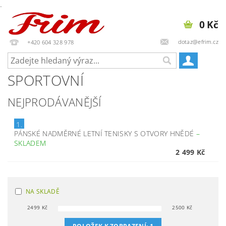
.
0 Kč
dotaz@efrim.cz
+420 604 328 978
SPORTOVNÍ
NEJPRODÁVANĚJŠÍ
1.
PÁNSKÉ NADMĚRNÉ LETNÍ TENISKY S OTVORY HNĚDÉ
–
SKLADEM
2 499 Kč
NA SKLADĚ
2499
Kč
2500
Kč