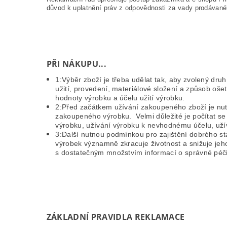
důvod k uplatnění práv z odpovědnosti za vady prodávané
PŘI NÁKUPU...
1:Výběr zboží je třeba udělat tak, aby zvolený dr
užití, provedení, materiálové složení a způsob oše
hodnoty výrobku a účelu užití výrobku.
2:Před začátkem užívání zakoupeného zboží je nut
zakoupeného výrobku. Velmi důležité je počítat se 
výrobku, užívání výrobku k nevhodnému účelu, uží
3:Další nutnou podmínkou pro zajištění dobrého st
výrobek významně zkracuje životnost a snižuje jeh
s dostatečným množstvím informací o správné péč
ZÁKLADNÍ PRAVIDLA REKLAMACE