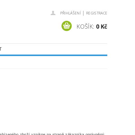
|
PŘIHLÁŠENÍ
REGISTRACE
KOŠÍK:
0 Kč
T
 nabízeného zboží vznikne na straně zákazníka oprávněný