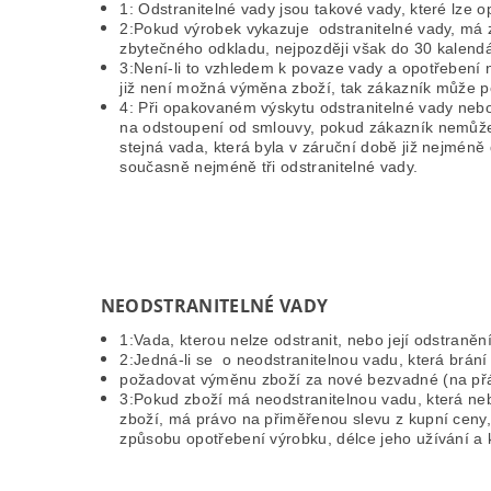
1: Odstranitelné vady jsou takové vady, které lze op
2:Pokud výrobek vykazuje odstranitelné vady, má z
zbytečného odkladu, nejpozději však do 30 kalend
3:Není-li to vzhledem k povaze vady a opotřebení 
již není možná výměna zboží, tak zákazník může p
4: Při opakovaném výskytu odstranitelné vady nebo
na odstoupení od smlouvy, pokud zákazník nemůže 
stejná vada, která byla v záruční době již nejméně
současně nejméně tři odstranitelné vady.
NEODSTRANITELNÉ VADY
1:Vada, kterou nelze odstranit, nebo její odstran
2:Jedná-li se o neodstranitelnou vadu, která brán
požadovat výměnu zboží za nové bezvadné (na přán
3:Pokud zboží má neodstranitelnou vadu, která ne
zboží, má právo na přiměřenou slevu z kupní ceny, 
způsobu opotřebení výrobku, délce jeho užívání a 