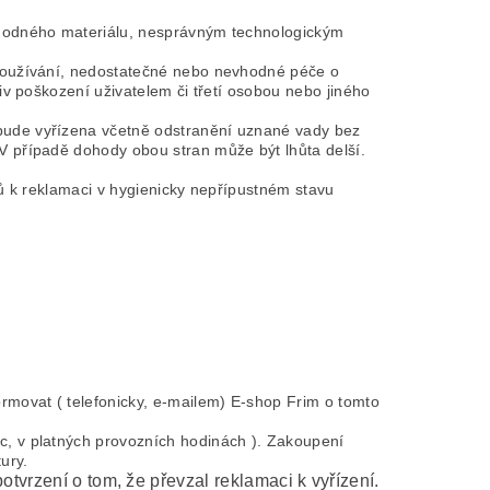
vhodného materiálu, nesprávným technologickým
 používání, nedostatečné nebo nevhodné péče o
v poškození uživatelem či třetí osobou nebo jiného
ude vyřízena včetně odstranění uznané vady bez
 případě dohody obou stran může být lhůta delší.
ů k reklamaci v hygienicky nepřípustném stavu
movat ( telefonicky, e-mailem) E-shop Frim o tomto
, v platných provozních hodinách ). Zakoupení
ury.
tvrzení o tom, že převzal reklamaci k vyřízení.