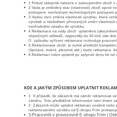
1:Pokud zákazník nalezne u zakoupeného zboží v 
2:Vada je změněný stav (vlastností) zboží oprot
postupem, nevhodným technologickým postupem p
3:Vadou není změna vlastností výrobku, která vzn
výrobek a následkem přirozených změn vlastností m
nevhodného zásahu do výrobku.
4:Reklamace na vady zboží uplatněná zákazníkem
zbytečných odkladů, nejpozději do 30 dnů ode dne
O způsobu vyřízení reklamace rozhoduje pracovník
5:Reklamované zboží je nutné předložit kompletní,
(špinavé, mokré, plesnivé atd.) bude reklamace i
6:Reklamaci nelze uplatnit po uplynutí dvou let od
KDE A JAKÝM ZPŮSOBEM UPLATNIT REKLAM
1: V případě, že zákazník má záměr reklamovat vý
záměru. Toto předběžné informování není dnem zah
2: Zákazník může uplatnit reklamaci osobně nebo 
reklamovaného výrobku od E-shopu Frim prokazuje 
3:Pracovník v provozovně E-shopu Frim ( Ostru