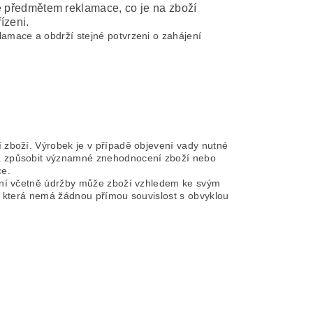
je předmětem reklamace, co je na zboží
ízeni.
amace a obdrží stejné potvrzeni o zahájení
 zboží. Výrobek je v případě objevení vady nutné
 a způsobit významné znehodnocení zboží nebo
ce.
ání včetně údržby může zboží vzhledem ke svým
a, která nemá žádnou přímou souvislost s obvyklou