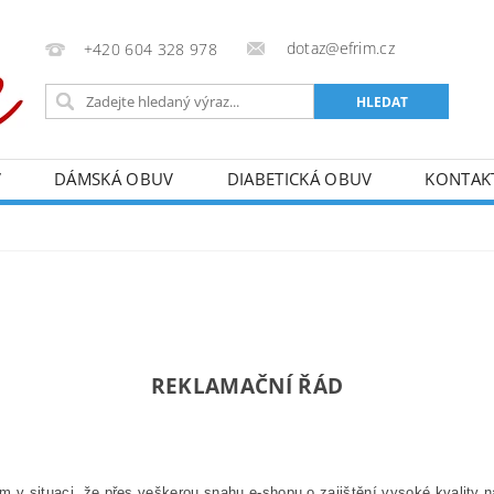
dotaz@efrim.cz
+420 604 328 978
V
DÁMSKÁ OBUV
DIABETICKÁ OBUV
KONTAK
D
REKLAMAČNÍ ŘÁD
m v situaci, že přes veškerou snahu e-shopu o zajištění vysoké kvality