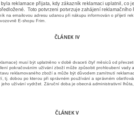
 byla reklamace přijata, kdy zákazník reklamaci uplatnil, co 
ředložené. Toto potvrzeni potvrzuje zahájení reklamačního ř
k na emailovou adresu udanou při nákupu informován o přijetí rekl
rovozovně E-shopu Frim.
ČLÁNEK IV
lamace) musí být uplatněno v době dvaceti čtyř měsíců od převzetí
odlení pokračováním užívání zboží může způsobit prohloubení vady
 stavu reklamovaného zboží a může být důvodem zamítnutí reklama
í, tj. dobou po kterou při správném používání a správném ošetřov
ě jeho užívání vydržet. Záruční doba je obecná administrativní lhůt
ČLÁNEK V