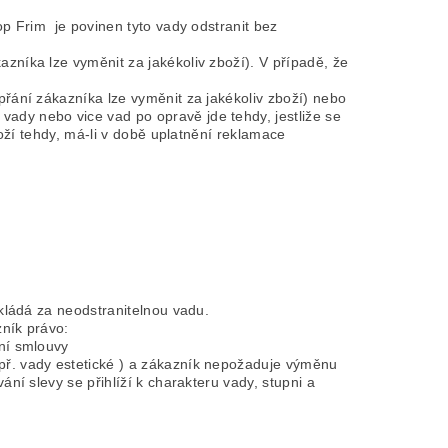
p Frim je povinen tyto vady odstranit bez
níka lze vyměnit za jakékoliv zboží). V případě, že
řání zákazníka lze vyměnit za jakékoliv zboží) nebo
dy nebo vice vad po opravě jde tehdy, jestliže se
oží tehdy, má-li v době uplatnění reklamace
kládá za neodstranitelnou vadu.
zník právo:
ní smlouvy
př. vady estetické ) a zákazník nepožaduje výměnu
í slevy se přihlíží k charakteru vady, stupni a