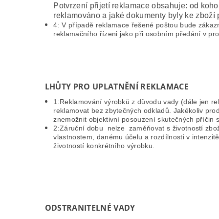
Potvrzení přijetí reklamace obsahuje: od koho
reklamováno a jaké dokumenty byly ke zboží p
4: V případě reklamace řešené poštou bude zákazní
reklamačního řízeni jako při osobním předání v p
LHŮTY PRO UPLATNĚNÍ REKLAMACE
1:Reklamování výrobků z důvodu vady (dále jen rek
reklamovat bez zbytečných odkladů. Jakékoliv pr
znemožnit objektivní posouzení skutečných příčin
2:Záruční dobu nelze zaměňovat s životností zbož
vlastnostem, danému účelu a rozdílnosti v intenzit
životností konkrétního výrobku.
ODSTRANITELNÉ VADY