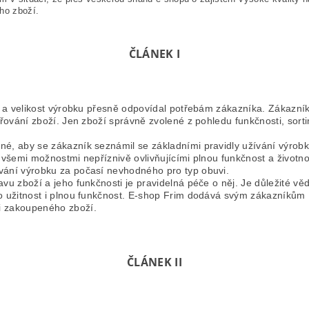
ho zboží.
ČLÁNEK I
uh a velikost výrobku přesně odpovídal potřebám zákazníka. Zákazn
třování zboží. Jen zboží správně zvolené z pohledu funkčnosti, sort
né, aby se zákazník seznámil se základními pravidly užívání výro
všemi možnostmi nepříznivě ovlivňujícími plnou funkčnost a životno
vání výrobku za počasí nevhodného pro typ obuvi.
avu zboží a jeho funkčnosti je pravidelná péče o něj. Je důležité 
o užitnost i plnou funkčnost. E-shop Frim dodává svým zákazníkům In
i zakoupeného zboží.
ČLÁNEK II