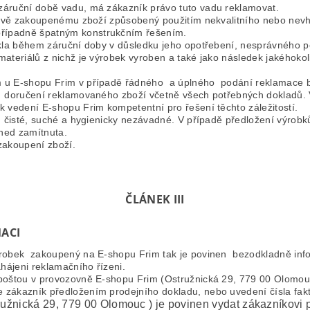
záruční době vadu, má zákazník právo tuto vadu reklamovat.
i nově zakoupenému zboží způsobený použitím nekvalitního nebo ne
řípadně špatným konstrukčním řešením.
ikla během záruční doby v důsledku jeho opotřebení, nesprávného
ateriálů z nichž je výrobek vyroben a také jako následek jakéhokoli
 u E-shopu Frim v případě řádného a úplného podání reklamace b
 doručení reklamovaného zboží včetně všech potřebných dokladů. V
 vedení E-shopu Frim kompetentní pro řešení těchto záležitostí.
 čisté, suché a hygienicky nezávadné. V případě předložení výrobk
hned zamítnuta.
 zakoupení zboží.
ČLÁNEK III
ACI
robek zakoupený na E-shopu Frim tak je povinen bezodkladně infor
ájeni reklamačního řízeni.
poštou v provozovně E-shopu Frim (Ostružnická 29, 779 00 Olomouc
zákazník předložením prodejního dokladu, nebo uvedení čísla fakt
žnická 29, 779 00 Olomouc ) je povinen vydat zákazníkovi po