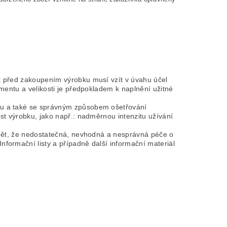
ík před zakoupením výrobku musí vzít v úvahu účel
imentu a velikosti je předpokladem k naplnění užitné
bku a také se správným způsobem ošetřování
st výrobku, jako např.: nadměrnou intenzitu užívání
vědět, že nedostatečná, nevhodná a nesprávná péče o
formační listy a případně další informační materiál