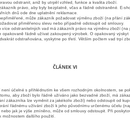
ravou odstranit, aniž by utrpěl vzhled, funkce a kvalita zboží.
ákazník právo, aby byly bezplatně, včas a řádně odstraněné. E-sho
ářních dnů ode dne uplatnění reklamace.
nepřiměřené, může zákazník požadovat výměnu zboží (na přání zákaz
ožadovat přiměřenou slevu nebo případně odstoupit od smlouvy.
 více odstranitelných vad má zákazník právo na výměnu zboží (na p
opakovaně řádně užívat zakoupený výrobek. O opakovaný výskyt va
 dvakrát odstraňována, vyskytne po třetí. Větším počtem vad trpí zb
ČLÁNEK VI
ění není účelné s přihlédnutím ke všem rozhodným okolnostem, se po
í tomu, aby zboží bylo řádně užíváno jako bezvadné zboží, má záka
í zákazníka lze vyměnit za jakékoliv zboží) nebo odstoupit od kup
brání řádnému užívání zboží k jeho původnímu určenému účelu (na
nebo jak je výše zmíněno, může od smlouvy odstoupit. Při poskytován
k možnostem dalšího použití.