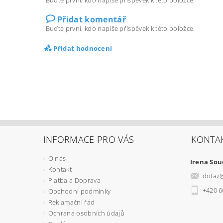
Buďte první, kdo napíše příspěvek k této položce.
Přidat komentář
Buďte první, kdo napíše příspěvek k této položce.
Přidat hodnocení
INFORMACE PRO VÁS
KONTA
O nás
Irena So
Kontakt
dotaz
Platba a Doprava
+420 6
Obchodní podmínky
Reklamační řád
Ochrana osobních údajů