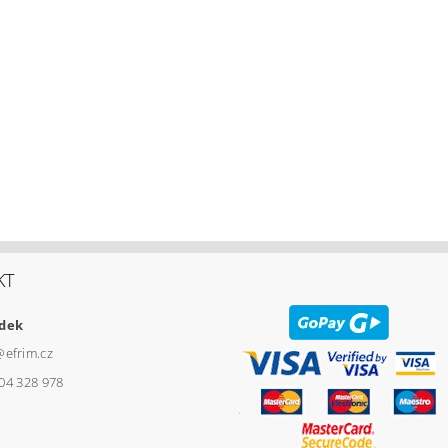
KT
udek
@
efrim.cz
04 328 978