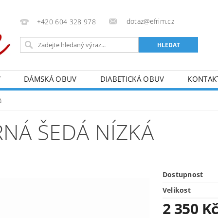
dotaz@efrim.cz
+420 604 328 978
V
DÁMSKÁ OBUV
DIABETICKÁ OBUV
KONTAK
á
NÁ ŠEDÁ NÍZKÁ
Dostupnost
Velikost
2 350 K