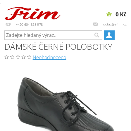
.
0 Kč
dotaz@efrim.cz
+420 604 328 978
DÁMSKÉ ČERNÉ POLOBOTKY
Neohodnoceno