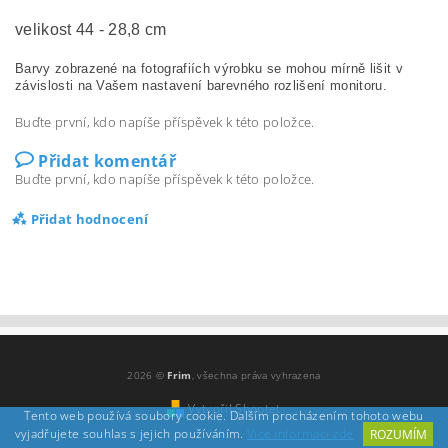
velikost 44 - 28,8 cm
Barvy zobrazené na fotografiích výrobku se mohou mírně lišit v
závislosti na Vašem nastavení barevného rozlišení monitoru.
Buďte první, kdo napíše příspěvek k této položce.
Přidat komentář
Buďte první, kdo napíše příspěvek k této položce.
Přidat hodnocení
2026 ©
Frim
, všechna práva vyhrazena
Vytvořil Shoptet
Tento web používá soubory cookie. Dalším procházením tohoto webu
vyjadřujete souhlas s jejich používáním.
Více informací zde
ROZUMÍM