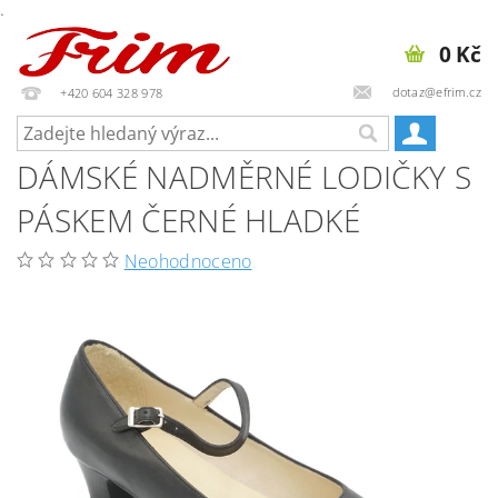
.
0 Kč
dotaz@efrim.cz
+420 604 328 978
DÁMSKÉ NADMĚRNÉ LODIČKY S
PÁSKEM ČERNÉ HLADKÉ
Neohodnoceno