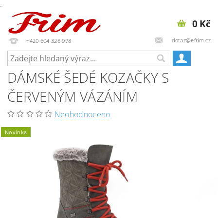
.
0 Kč
dotaz@efrim.cz
+420 604 328 978
DÁMSKÉ ŠEDÉ KOZAČKY S
ČERVENÝM VÁZÁNÍM
Neohodnoceno
Novinka