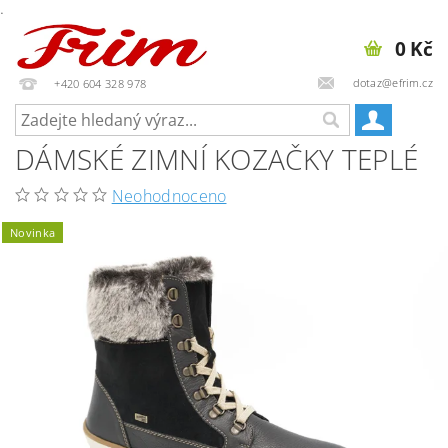
.
0 Kč
dotaz@efrim.cz
+420 604 328 978
DÁMSKÉ ZIMNÍ KOZAČKY TEPLÉ
Neohodnoceno
Novinka