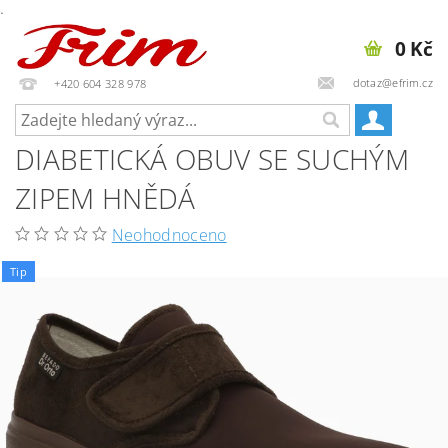
.
0 Kč
dotaz@efrim.cz
+420 604 328 978
DIABETICKÁ OBUV SE SUCHÝM
ZIPEM HNĚDÁ
Neohodnoceno
Tip