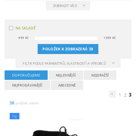
ZOBRAZIT VÍCE
NA SKLADĚ
499
Kč
1399
Kč
POLOŽEK K ZOBRAZENÍ:
38
FILTR PODLE PARAMETRŮ, VLASTNOSTÍ A VÝROBCŮ
DOPORUČUJEME
NEJLEVNĚJŠÍ
NEJDRAŽŠÍ
NEJPRODÁVANĚJŠÍ
ABECEDNĚ
3
1
2
38
položek celkem
Tip