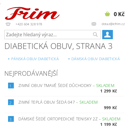
.
0 Kč
dotaz@efrim.cz
+420 604 328 978
DIABETICKÁ OBUV
, STRANA 3
PÁNSKÁ OBUV DIABETICKÁ
DÁMSKÁ OBUV DIABETICKÁ
NEJPRODÁVANĚJŠÍ
ZIMNÍ OBUV TMAVĚ ŠEDÉ DŮCHODKY
–
SKLADEM
1.
1 299 Kč
ZIMNÍ TEPLÁ OBUV ŠEDÁ 047
–
SKLADEM
2.
999 Kč
DÁMSKÉ ŠEDÉ ORTOPEDICKÉ TENISKY 2Z
–
SKLADEM
3.
1 199 Kč