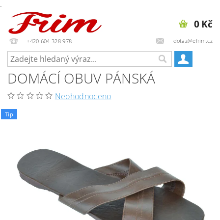
.
0 Kč
dotaz@efrim.cz
+420 604 328 978
DOMÁCÍ OBUV PÁNSKÁ
Neohodnoceno
Tip