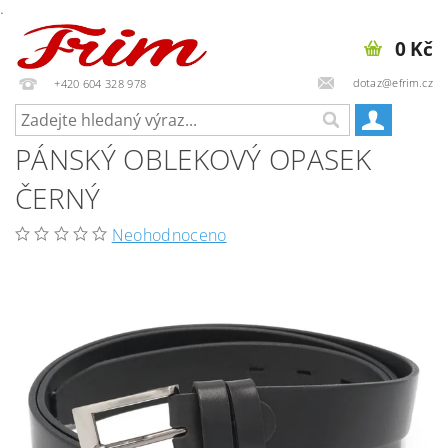
.
0 Kč
dotaz@efrim.cz
+420 604 328 978
PÁNSKÝ OBLEKOVÝ OPASEK
ČERNÝ
Neohodnoceno