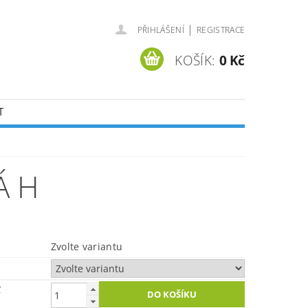
|
PŘIHLÁŠENÍ
REGISTRACE
KOŠÍK:
0 Kč
T
Á H
Zvolte variantu
č