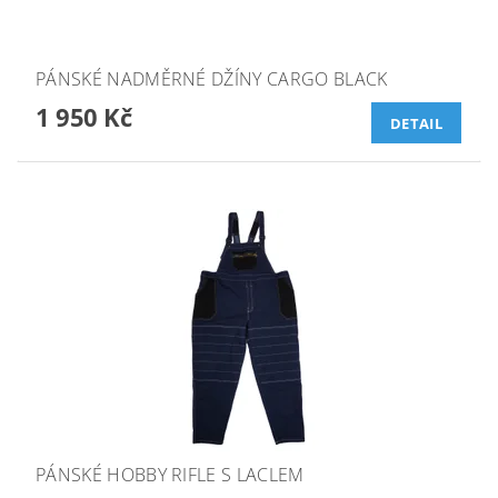
PÁNSKÉ NADMĚRNÉ DŽÍNY CARGO BLACK
1 950 Kč
DETAIL
PÁNSKÉ HOBBY RIFLE S LACLEM