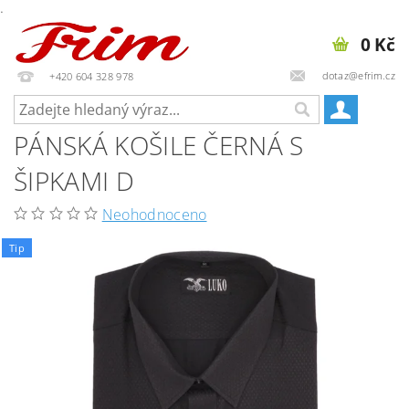
.
0 Kč
dotaz@efrim.cz
+420 604 328 978
PÁNSKÁ KOŠILE ČERNÁ S
ŠIPKAMI D
Neohodnoceno
Tip