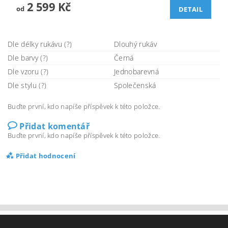
2 599 Kč
od
DETAIL
Dle délky rukávu (?)
Dlouhý rukáv
Dle barvy (?)
Černá
Dle vzoru (?)
Jednobarevná
Dle stylu (?)
Společenská
Buďte první, kdo napíše příspěvek k této položce.
Přidat komentář
Buďte první, kdo napíše příspěvek k této položce.
Přidat hodnocení