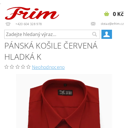
.
0 Kč
dotaz@efrim.cz
+420 604 328 978
PÁNSKÁ KOŠILE ČERVENÁ
HLADKÁ K
Neohodnoceno