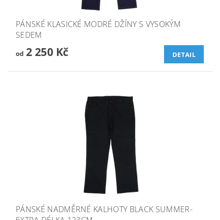
PÁNSKÉ KLASICKÉ MODRÉ DŽÍNY S VYSOKÝM
SEDEM
2 250 Kč
od
DETAIL
PÁNSKÉ NADMĚRNÉ KALHOTY BLACK SUMMER-