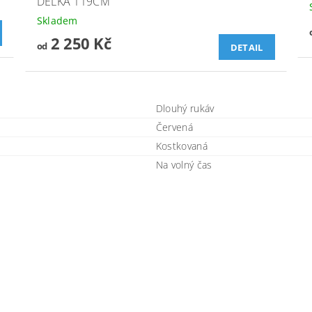
DÉLKA 119CM
Skladem
2 250 Kč
od
DETAIL
Dlouhý rukáv
Červená
Kostkovaná
Na volný čas