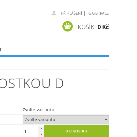
|
PŘIHLÁŠENÍ
REGISTRACE
KOŠÍK:
0 Kč
T
KOSTKOU D
Zvolte variantu
č