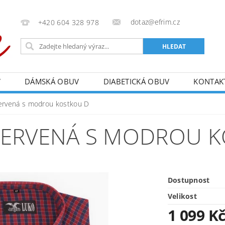
dotaz@efrim.cz
+420 604 328 978
V
DÁMSKÁ OBUV
DIABETICKÁ OBUV
KONTAK
červená s modrou kostkou D
ČERVENÁ S MODROU 
Dostupnost
Velikost
1 099 K