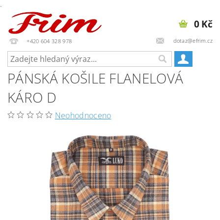
.
0 Kč
dotaz@efrim.cz
+420 604 328 978
PÁNSKÁ KOŠILE FLANELOVÁ
KÁRO D
Neohodnoceno