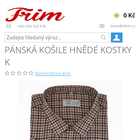
.
0 Kč
dotaz@efrim.cz
+420 604 328 978
PÁNSKÁ KOŠILE HNĚDÉ KOSTKY
K
Neohodnoceno