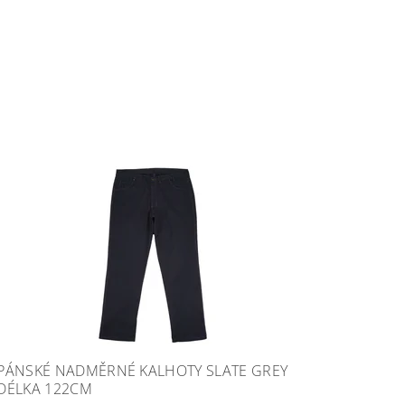
PÁNSKÉ NADMĚRNÉ KALHOTY SLATE GREY
DÉLKA 122CM