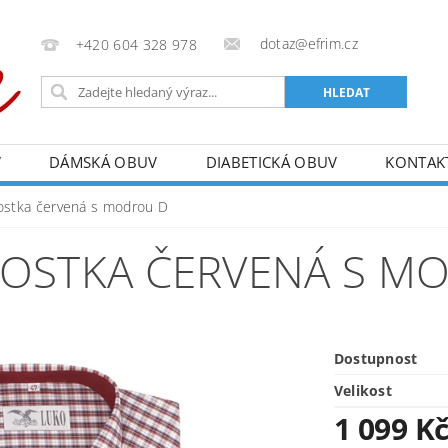
dotaz@efrim.cz
+420 604 328 978
V
DÁMSKÁ OBUV
DIABETICKÁ OBUV
KONTAK
kostka červená s modrou D
KOSTKA ČERVENÁ S M
Dostupnost
Velikost
1 099 K