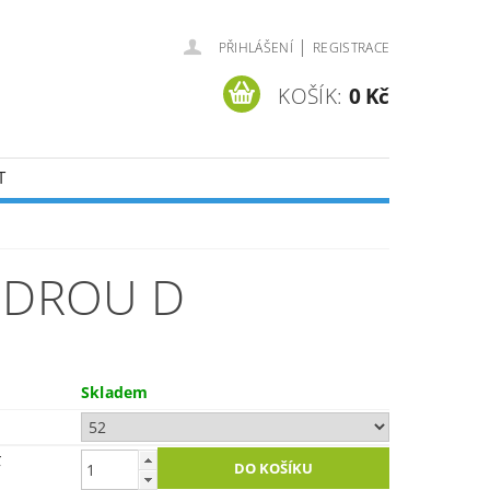
|
PŘIHLÁŠENÍ
REGISTRACE
KOŠÍK:
0 Kč
T
ODROU D
Skladem
č