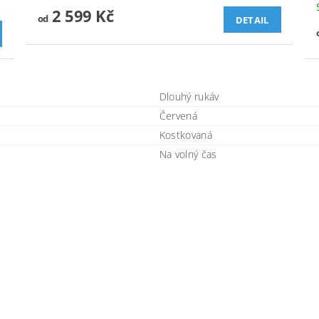
2 599 Kč
od
DETAIL
Dlouhý rukáv
Červená
Kostkovaná
Na volný čas