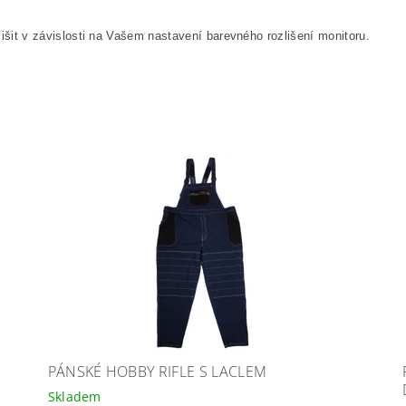
išit v závislosti na Vašem nastavení barevného rozlišení monitoru.
PÁNSKÉ HOBBY RIFLE S LACLEM
Skladem