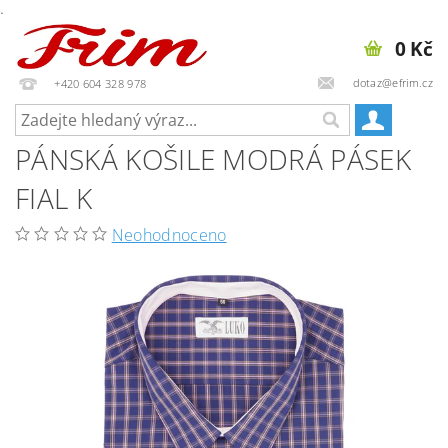
.
0 Kč
dotaz@efrim.cz
+420 604 328 978
PÁNSKÁ KOŠILE MODRÁ PÁSEK
FIAL K
Neohodnoceno