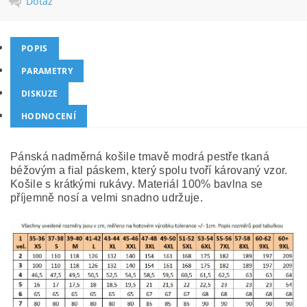
Dotaz
POPIS
PARAMETRY
DISKUZE
HODNOCENÍ
Pánská nadměrná košile tmavě modrá pestře tkaná
béžovým a fial páskem, který spolu tvoří károvaný vzor.
Košile s krátkými rukávy. Materiál 100% bavlna se
příjemně nosí a velmi snadno udržuje.