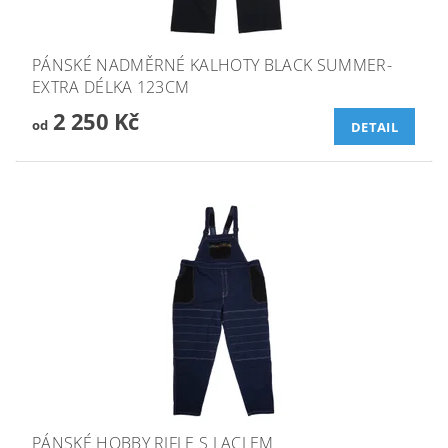
PÁNSKÉ NADMĚRNÉ KALHOTY BLACK SUMMER-
EXTRA DÉLKA 123CM
2 250 Kč
od
DETAIL
PÁNSKÉ HOBBY RIFLE S LACLEM