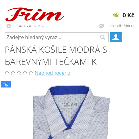
.
0 Kč
dotaz@efrim.cz
+420 604 328 978
PÁNSKÁ KOŠILE MODRÁ S
BAREVNÝMI TEČKAMI K
Neohodnoceno
Tip