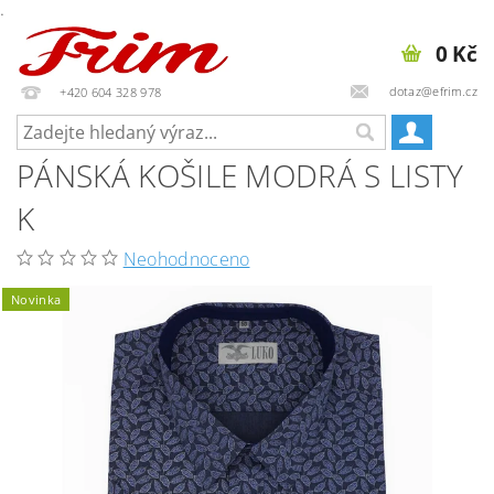
.
0 Kč
dotaz@efrim.cz
+420 604 328 978
PÁNSKÁ KOŠILE MODRÁ S LISTY
K
Neohodnoceno
Novinka