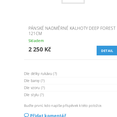
PÁNSKÉ NADMĚRNÉ KALHOTY DEEP FOREST
121CM
Skladem
2 250 Kč
DETAIL
Dle délky rukávu (?)
Dle barvy (?)
Dle vzoru (?)
Dle stylu (?)
Buďte první, kdo napíše příspěvek k této položce.
Přidat komentář