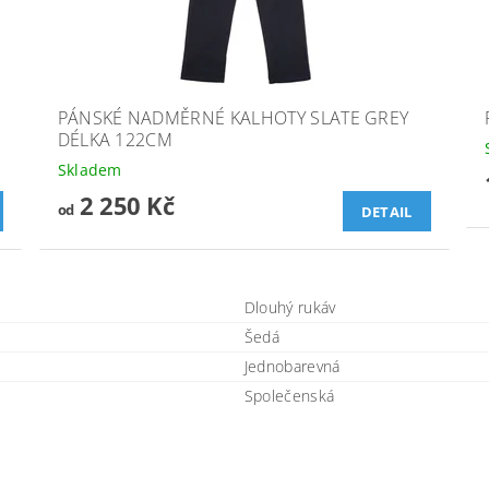
PÁNSKÉ NADMĚRNÉ KALHOTY SLATE GREY
DÉLKA 122CM
Skladem
2 250 Kč
od
DETAIL
Dlouhý rukáv
Šedá
Jednobarevná
Společenská