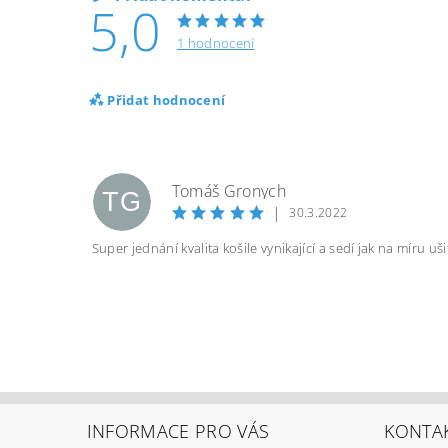
5,0
1 hodnocení
Přidat hodnocení
Tomáš Gronych
TG
|
30.3.2022
Super jednání kvalita košile vynikající a sedí jak na míru uš
INFORMACE PRO VÁS
KONTA