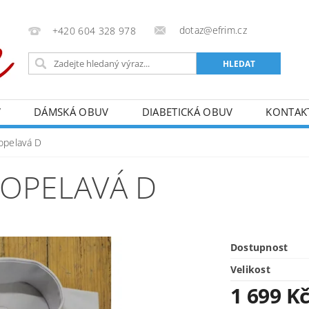
dotaz@efrim.cz
+420 604 328 978
V
DÁMSKÁ OBUV
DIABETICKÁ OBUV
KONTAK
opelavá D
POPELAVÁ D
Dostupnost
Velikost
1 699 K