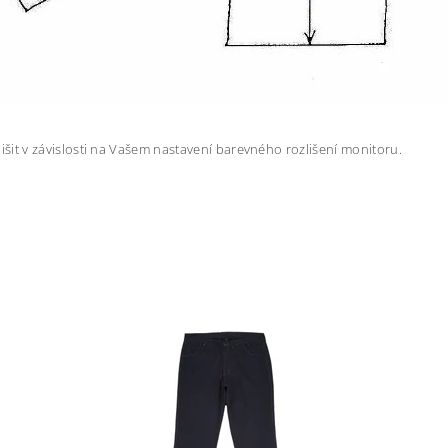
šit v závislosti na Vašem nastavení barevného rozlišení monitoru.