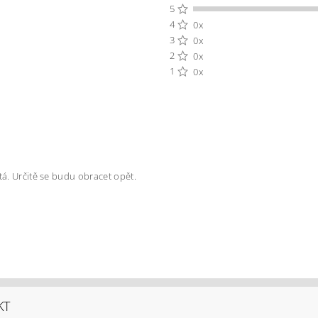
5
4
0x
3
0x
2
0x
1
0x
itá. Určitě se budu obracet opět.
KT