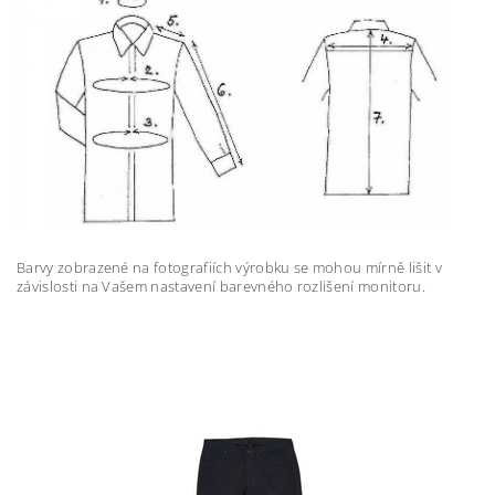
Barvy zobrazené na fotografiích výrobku se mohou mírně lišit v
závislosti na Vašem nastavení barevného rozlišení monitoru.