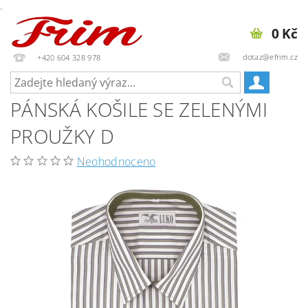
.
0 Kč
dotaz@efrim.cz
+420 604 328 978
PÁNSKÁ KOŠILE SE ZELENÝMI
PROUŽKY D
Neohodnoceno