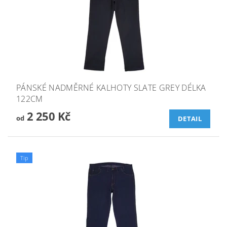
PÁNSKÉ NADMĚRNÉ KALHOTY SLATE GREY DÉLKA
122CM
2 250 Kč
od
DETAIL
Tip