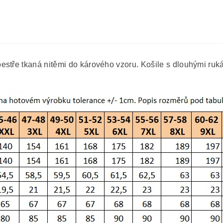
estře tkaná nitěmi do kárového vzoru. Košile s dlouhými ruk