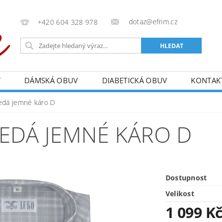
dotaz@efrim.cz
+420 604 328 978
V
DÁMSKÁ OBUV
DIABETICKÁ OBUV
KONTAK
šedá jemné káro D
ŠEDÁ JEMNÉ KÁRO D
Dostupnost
Velikost
1 099 K