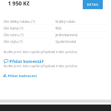
1 950 Kč
DETAIL
Dle délky rukávu (?)
Krátký rukáv
Dle barvy (?)
Bílá
Dle vzoru (?)
Jednobarevná
Dle stylu (?)
Společenská
Buďte první, kdo napíše příspěvek k této položce.
Přidat komentář
Buďte první, kdo napíše příspěvek k této položce.
Přidat hodnocení