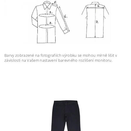
Barvy zobrazené na fotografiích výrobku se mohou mírně lišit v
závislosti na Vašem nastavení barevného rozlišení monitoru.