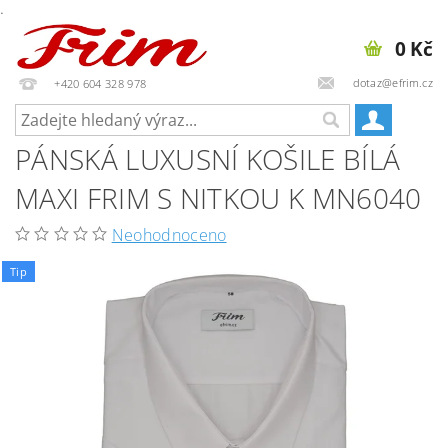
.
0 Kč
dotaz@efrim.cz
+420 604 328 978
PÁNSKÁ LUXUSNÍ KOŠILE BÍLÁ
MAXI FRIM S NITKOU K MN6040
Neohodnoceno
Tip