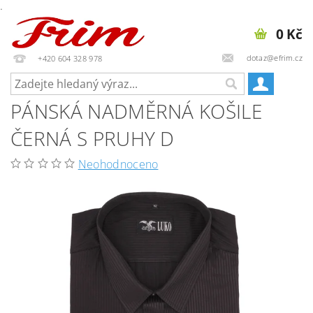
.
0 Kč
dotaz@efrim.cz
+420 604 328 978
PÁNSKÁ NADMĚRNÁ KOŠILE
ČERNÁ S PRUHY D
Neohodnoceno