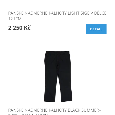
PÁNSKÉ NADMĚRNÉ KALHOTY LIGHT SIGE V DÉLCE
121CM
2 250 Kč
DETAIL
PÁNSKÉ NADMĚRNÉ KALHOTY BLACK SUMMER-