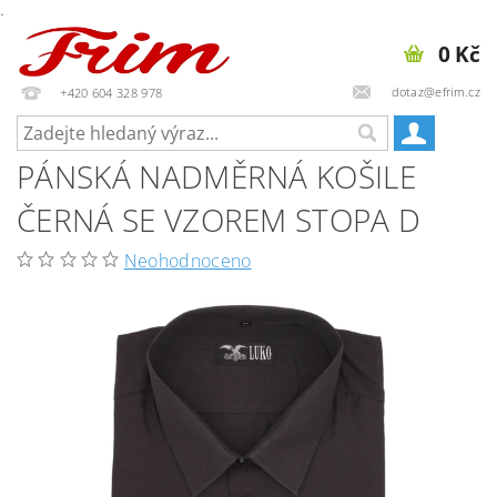
.
0 Kč
dotaz@efrim.cz
+420 604 328 978
PÁNSKÁ NADMĚRNÁ KOŠILE
ČERNÁ SE VZOREM STOPA D
Neohodnoceno