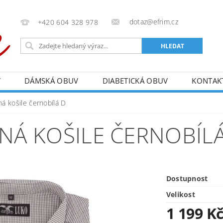
dotaz@efrim.cz
+420 604 328 978
V
DÁMSKÁ OBUV
DIABETICKÁ OBUV
KONTAK
á košile černobílá D
Á KOŠILE ČERNOBÍLÁ
Dostupnost
Velikost
1 199 K