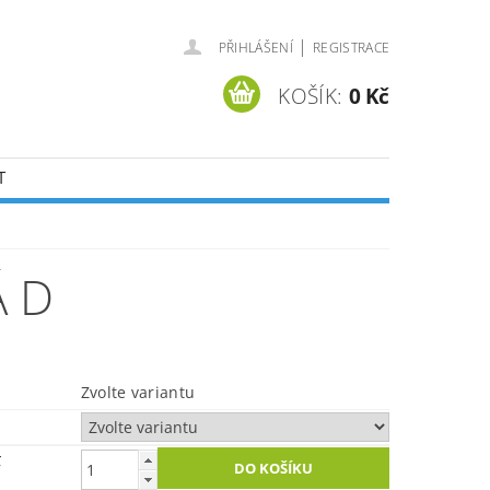
|
PŘIHLÁŠENÍ
REGISTRACE
KOŠÍK:
0 Kč
T
 D
Zvolte variantu
č