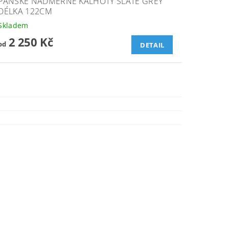
PÁNSKÉ NADMĚRNÉ KALHOTY SLATE GREY
DÉLKA 122CM
Skladem
2 250 Kč
od
DETAIL