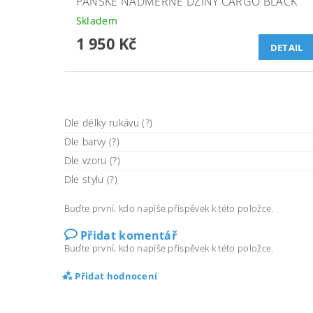
PÁNSKÉ NADMĚRNÉ DŽÍNY CARGO BLACK
Skladem
1 950 Kč
DETAIL
Dle délky rukávu (?)
Dle barvy (?)
Dle vzoru (?)
Dle stylu (?)
Buďte první, kdo napíše příspěvek k této položce.
Přidat komentář
Buďte první, kdo napíše příspěvek k této položce.
Přidat hodnocení