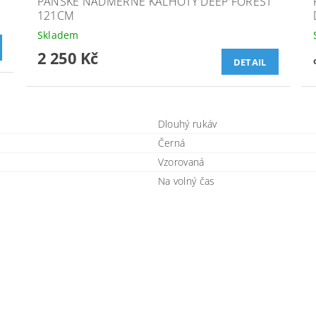
PÁNSKÉ NADMĚRNÉ KALHOTY DEEP FOREST
121CM
Skladem
2 250 Kč
DETAIL
Dlouhý rukáv
Černá
Vzorovaná
Na volný čas