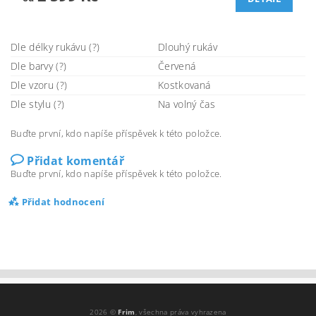
Dle délky rukávu (?)
Dlouhý rukáv
Dle barvy (?)
Červená
Dle vzoru (?)
Kostkovaná
Dle stylu (?)
Na volný čas
Buďte první, kdo napíše příspěvek k této položce.
Přidat komentář
Buďte první, kdo napíše příspěvek k této položce.
Přidat hodnocení
2026 ©
Frim
, všechna práva vyhrazena