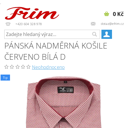
.
0 Kč
dotaz@efrim.cz
+420 604 328 978
PÁNSKÁ NADMĚRNÁ KOŠILE
ČERVENO BÍLÁ D
Neohodnoceno
Tip