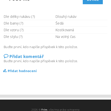
Dle délky rukávu (?)
Dlouhý rukáv
Dle barvy (?)
Šedá
Dle vzoru (?)
Kostkovaná
Dle stylu (?)
Na volný čas
Buďte první, kdo napíše příspěvek k této položce.
Přidat komentář
Buďte první, kdo napíše příspěvek k této položce.
Přidat hodnocení
2026 ©
Frim
, všechna práva vyhrazena