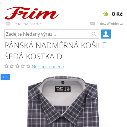
.
0 Kč
dotaz@efrim.cz
+420 604 328 978
PÁNSKÁ NADMĚRNÁ KOŠILE
ŠEDÁ KOSTKA D
Neohodnoceno
Tip