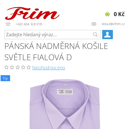
.
0 Kč
dotaz@efrim.cz
+420 604 328 978
PÁNSKÁ NADMĚRNÁ KOŠILE
SVĚTLE FIALOVÁ D
Neohodnoceno
Tip