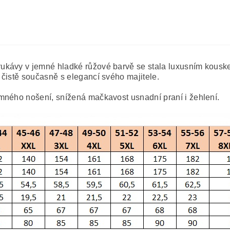
ukávy v jemné hladké růžové barvě se stala luxusním kousk
 čistě současně s elegancí svého majitele.
mného nošení, snížená mačkavost usnadní praní i žehlení.