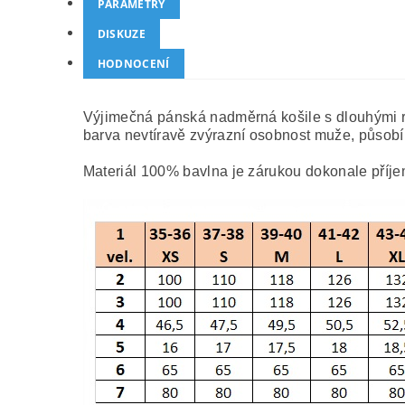
PARAMETRY
DISKUZE
HODNOCENÍ
Výjimečná pánská nadměrná košile s dlouhými r
barva nevtíravě zvýrazní osobnost muže, působí
Materiál 100% bavlna je zárukou dokonale příje