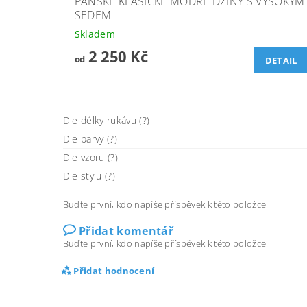
PÁNSKÉ KLASICKÉ MODRÉ DŽÍNY S VYSOKÝM
SEDEM
Skladem
2 250 Kč
od
DETAIL
Dle délky rukávu (?)
Dle barvy (?)
Dle vzoru (?)
Dle stylu (?)
Buďte první, kdo napíše příspěvek k této položce.
Přidat komentář
Buďte první, kdo napíše příspěvek k této položce.
Přidat hodnocení