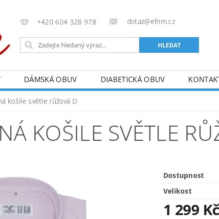
dotaz@efrim.cz
+420 604 328 978
V
DÁMSKÁ OBUV
DIABETICKÁ OBUV
KONTAK
 košile světle růžová D
Á KOŠILE SVĚTLE RŮ
Dostupnost
Velikost
1 299 K