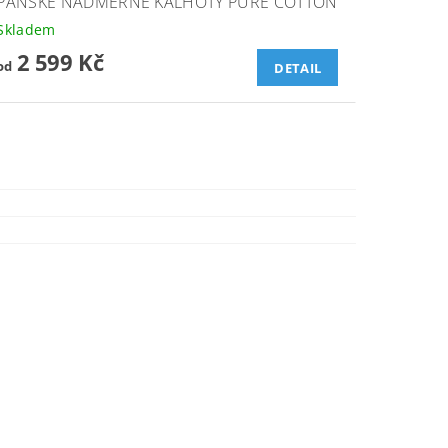
PÁNSKÉ NADMĚRNÉ KALHOTY PURE COTTON
Skladem
2 599 Kč
od
DETAIL