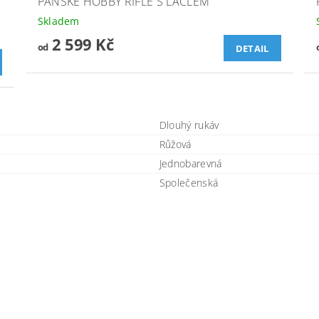
PÁNSKÉ HOBBY RIFLE S LACLEM
Skladem
2 599 Kč
od
DETAIL
Dlouhý rukáv
Růžová
Jednobarevná
Společenská