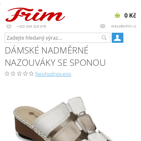
.
0 Kč
dotaz@efrim.cz
+420 604 328 978
DÁMSKÉ NADMĚRNÉ
NAZOUVÁKY SE SPONOU
Neohodnoceno