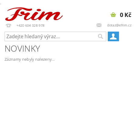
.
0 Kč
dotaz@efrim.cz
+420 604 328 978
NOVINKY
Záznamy nebyly nalezeny...