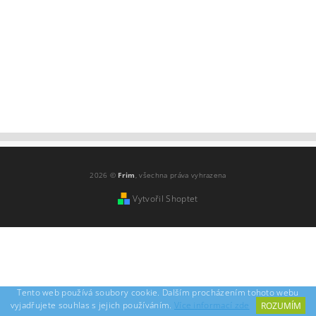
2026 ©
Frim
, všechna práva vyhrazena
Vytvořil Shoptet
Tento web používá soubory cookie. Dalším procházením tohoto webu
vyjadřujete souhlas s jejich používáním.
Více informací zde
ROZUMÍM