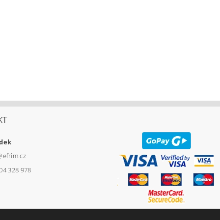
KT
udek
@
efrim.cz
04 328 978