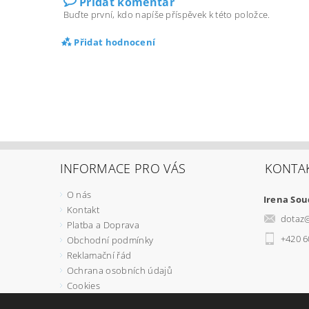
Přidat komentář
Buďte první, kdo napíše příspěvek k této položce.
Přidat hodnocení
INFORMACE PRO VÁS
KONTA
O nás
Irena So
Kontakt
dotaz
Platba a Doprava
+420 6
Obchodní podmínky
Reklamační řád
Ochrana osobních údajů
Cookies