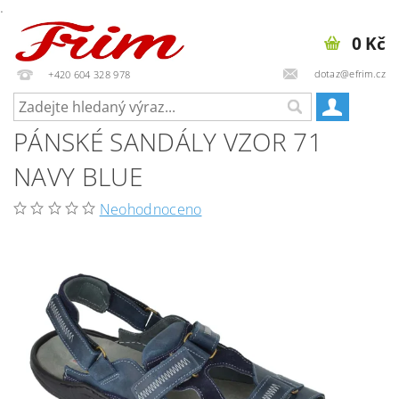
.
0 Kč
dotaz@efrim.cz
+420 604 328 978
PÁNSKÉ SANDÁLY VZOR 71
NAVY BLUE
Neohodnoceno