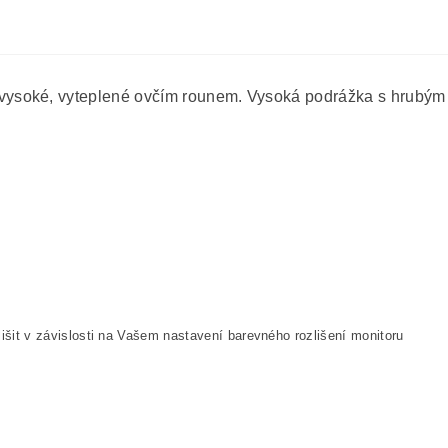
ysoké, vyteplené ovčím rounem. Vysoká podrážka s hrubým
išit v závislosti na Vašem nastavení barevného rozlišení monitoru