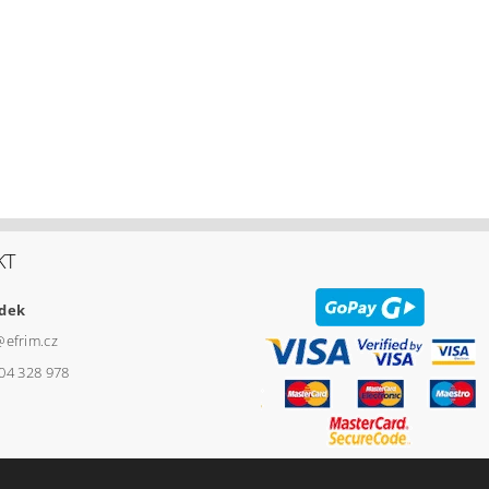
KT
udek
@
efrim.cz
04 328 978