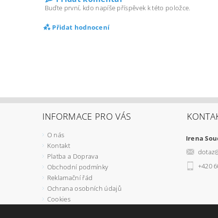
Buďte první, kdo napíše příspěvek k této položce.
Přidat hodnocení
INFORMACE PRO VÁS
KONTA
O nás
Irena So
Kontakt
dotaz
Platba a Doprava
+420 6
Obchodní podmínky
Reklamační řád
Ochrana osobních údajů
Cookies