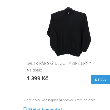
SVETR PÁNSKÝ DLOUHÝ ZIP ČERNÝ
Na dotaz
1 399 Kč
DETAIL
Buďte první, kdo napíše příspěvek k této položce.
Přidat komentář