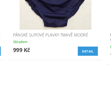
É
PÁNSKÉ SLIPOVÉ PLAVKY TMAVĚ MODRÉ
Skladem
999 Kč
DETAIL