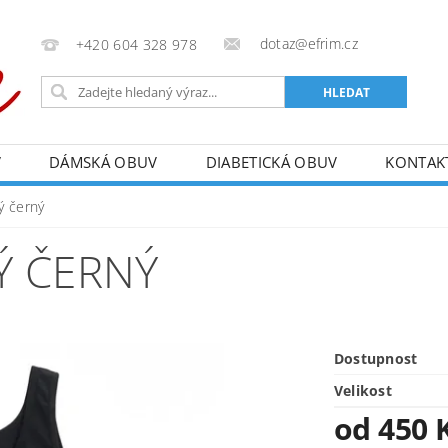
dotaz@efrim.cz
+420 604 328 978
V
DÁMSKÁ OBUV
DIABETICKÁ OBUV
KONTAK
ý černý
Ý ČERNÝ
Dostupnost
Velikost
od 450 