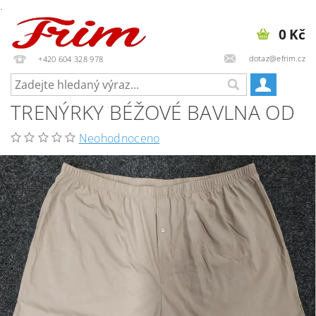
.
0 Kč
dotaz@efrim.cz
+420 604 328 978
TRENÝRKY BÉŽOVÉ BAVLNA OD
Neohodnoceno