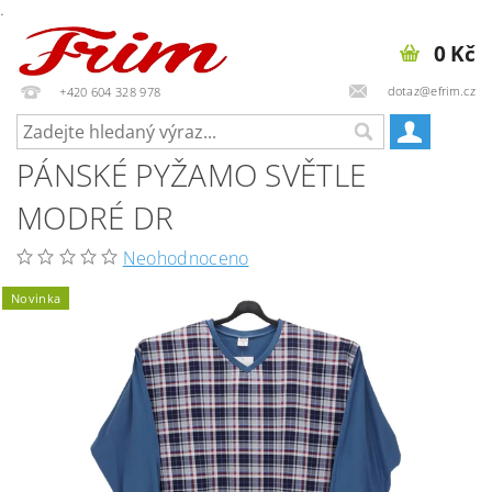
.
0 Kč
dotaz@efrim.cz
+420 604 328 978
PÁNSKÉ PYŽAMO SVĚTLE
MODRÉ DR
Neohodnoceno
Novinka