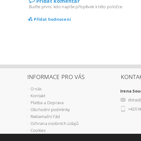
Přidat komentář
Buďte první, kdo napíše příspěvek k této položce.
Přidat hodnocení
INFORMACE PRO VÁS
KONTA
O nás
Irena So
Kontakt
dotaz
Platba a Doprava
+420 6
Obchodní podmínky
Reklamační řád
Ochrana osobních údajů
Cookies