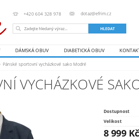
dotaz@efrim.cz
+420 604 328 978
V
DÁMSKÁ OBUV
DIABETICKÁ OBUV
KONTAK
Pánské sportovní vycházkové sako Modré
VNÍ VYCHÁZKOVÉ SAK
Dostupnost
Velikost
8 999 K