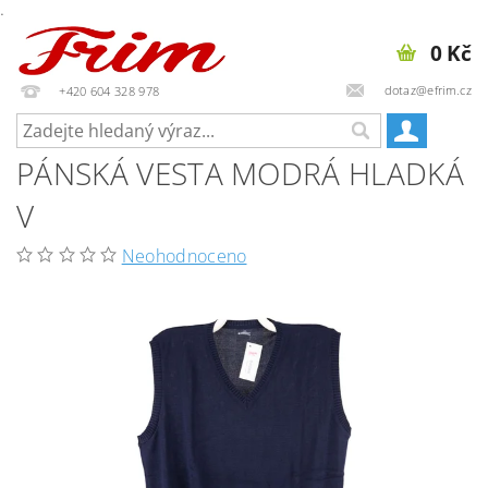
.
0 Kč
dotaz@efrim.cz
+420 604 328 978
PÁNSKÁ VESTA MODRÁ HLADKÁ
V
Neohodnoceno