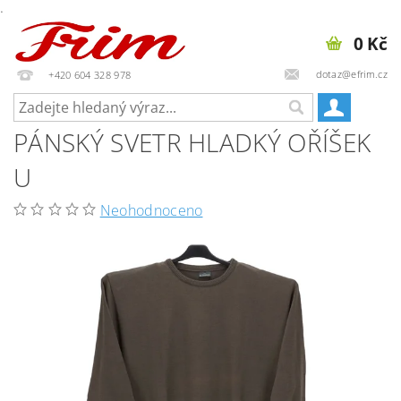
.
0 Kč
dotaz@efrim.cz
+420 604 328 978
PÁNSKÝ SVETR HLADKÝ OŘÍŠEK
U
Neohodnoceno