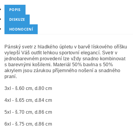
POPIS
DISKUZE
HODNOCENÍ
Pánský svetr z hladkého úpletu v barvě lískového oříšku
vylepší Váš outfit lehkou sportovní elegancí. Svetr v
jednobarevném provedení lze vždy snadno kombinovat
s barevnými košilemi. Materiál 50% bavlna s 50%
akrylem jsou zárukou příjemného nošení a snadného
praní.
3
xl - š.60 cm, d.80 cm
4xl - š.65 cm, d.84 cm
5xl - š.70 cm, d.86 cm
6xl - š.75 cm, d.86 cm