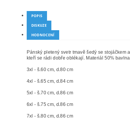
POPIS
DISKUZE
HODNOCENÍ
Pánský pletený svetr tmavě šedý se stojáčkem a 
kteří se rádi dobře oblékají. Materiál 50% bavln
3xl - š.60 cm, d.80 cm
4xl - š.65 cm, d.84 cm
5xl - š.70 cm, d.86 cm
6xl - š.75 cm, d.86 cm
7xl - š.80 cm, d.86 cm