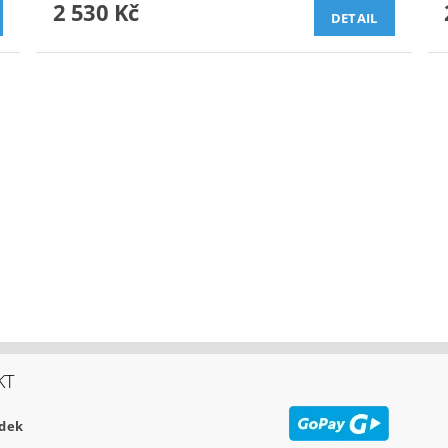
2 530 Kč
DETAIL
KT
udek