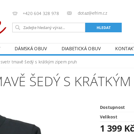
dotaz@efrim.cz
+420 604 328 978
V
DÁMSKÁ OBUV
DIABETICKÁ OBUV
KONTAK
 svetr tmavě šedý s krátkým zipem pruh
MAVĚ ŠEDÝ S KRÁTKÝM
Dostupnost
Velikost
1 399 K