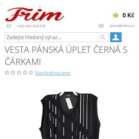
.
0 Kč
dotaz@efrim.cz
+420 604 328 978
VESTA PÁNSKÁ ÚPLET ČERNÁ S
ČÁRKAMI
Neohodnoceno