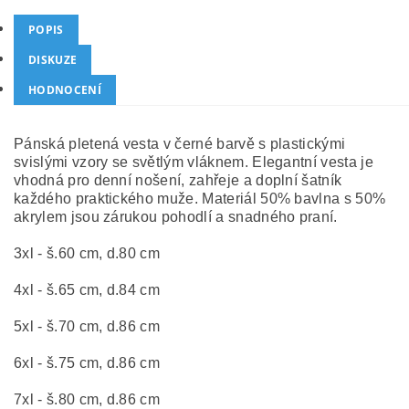
POPIS
DISKUZE
HODNOCENÍ
Pánská pletená vesta v černé barvě s plastickými
svislými vzory se světlým vláknem. Elegantní vesta je
vhodná pro denní nošení, zahřeje a doplní šatník
každého praktického muže. Materiál 50% bavlna s 50%
akrylem jsou zárukou pohodlí a snadného praní.
3
xl - š.60 cm, d.80 cm
4xl - š.65 cm, d.84 cm
5xl - š.70 cm, d.86 cm
6xl - š.75 cm, d.86 cm
7xl - š.80 cm, d.86 cm