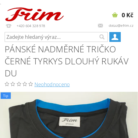
.
0 Kč
dotaz@efrim.cz
+420 604 328 978
PÁNSKÉ NADMĚRNÉ TRIČKO
ČERNÉ TYRKYS DLOUHÝ RUKÁV
DU
Neohodnoceno
Tip